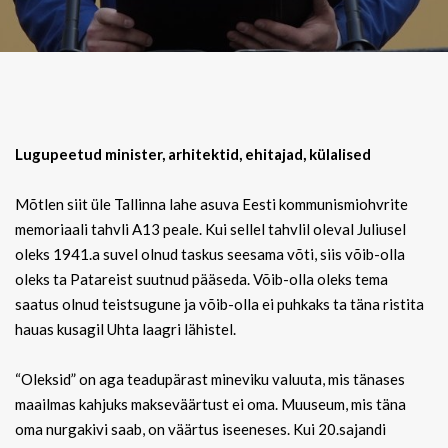
Lugupeetud minister, arhitektid, ehitajad, külalised
Mõtlen siit üle Tallinna lahe asuva Eesti kommunismiohvrite
memoriaali tahvli A13 peale. Kui sellel tahvlil oleval Juliusel
oleks 1941.a suvel olnud taskus seesama võti, siis võib-olla
oleks ta Patareist suutnud pääseda. Võib-olla oleks tema
saatus olnud teistsugune ja võib-olla ei puhkaks ta täna ristita
hauas kusagil Uhta laagri lähistel.
“Oleksid” on aga teadupärast mineviku valuuta, mis tänases
maailmas kahjuks makseväärtust ei oma. Muuseum, mis täna
oma nurgakivi saab, on väärtus iseeneses. Kui 20.sajandi