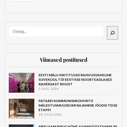
OTSI
Viimased postitused
EESTI MÄLU INSTITUUDI RAHVUSVAHELINE
SUVEKOOL TÕI EESTISSE NOORTEADLASED
KAHEKSAST RIIGIST
5. AUG. 2026
PATAREI KOMMUNISMIOHVRITE
MÄLESTUSMUUSEUMI RAJAMINE JÕUDIS TEISE
ETAPPI
20. JUULI 2026
MEELIS MARIPUU KÕNE JUUNIKÜÜDITAMISE 85.