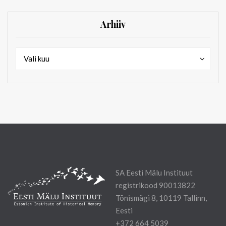
Arhiiv
Arhiiv
Arhiiv
Vali kuu
SA Eesti Mälu Instituut
registrikood 90013822
Tõnismägi 8, 10119 Tallinn,
Eesti
+372 664 5039