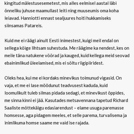
kingitud mälestusesemetest, mis alles eelmisel aastal läbi
õnneliku juhuse maamullast leiti ning muuseumis oma koha
leiavad. Hanniotti ennast sealjuures hoiti hukkamiseks
siinsamas Patareis.
Kuid me ei räägi ainult Eesti inimestest, kuigi meil endal on
sellega kõige lihtsam suhestuda. Me räägime ka nendest, kes on
meile täna natukene võõrad ja kauged, kuid kellega meid seovad
ebainimlikud üleelamised, mis ei sõltu riigipiiridest.
Oleks hea, kui me ei kordaks minevikus toimunud vigasid. On
vaja, et me ei lase möödunut teadvusest kaduda, kuid
loomulikult tuleb silmas pidada sedagi, et minevikust õppides,
me sinna kinni ei jää. Kasutades metsavennana tapetud Richard
Saaliste mõttekäigu edasiarendust – elame usuga paremasse
homsesse, aga pidagem meeles, et selle parema, turvalisema ja
inimlikuma homse saame me vaid ise rajada.