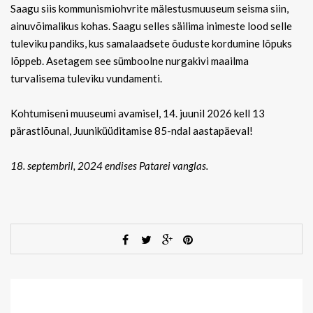
Saagu siis kommunismiohvrite mälestusmuuseum seisma siin,
ainuvõimalikus kohas. Saagu selles säilima inimeste lood selle
tuleviku pandiks, kus samalaadsete õuduste kordumine lõpuks
lõppeb. Asetagem see sümboolne nurgakivi maailma
turvalisema tuleviku vundamenti.
Kohtumiseni muuseumi avamisel, 14. juunil 2026 kell 13
pärastlõunal, Juuniküüditamise 85-ndal aastapäeval!
18. septembril, 2024 endises Patarei vanglas.