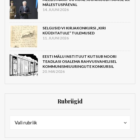
MÄLESTUSPÄEVAL
14. JUUNI 2026
SELGUSID VI KIRJAKONKURSI „KIRI
KÜÜDITATULE“ TULEMUSED
11. JUUNI 2026
EESTI MÄLU INSTITUUT KUTSUB NOORI
TEADLASI OSALEMA RAHVUSVAHELISEL
KOMMUNISMIUURINGUTE KONKURSIL
20. MAI 2026
Rubriigid
Rubriigid
Rubriigid
Vali rubriik