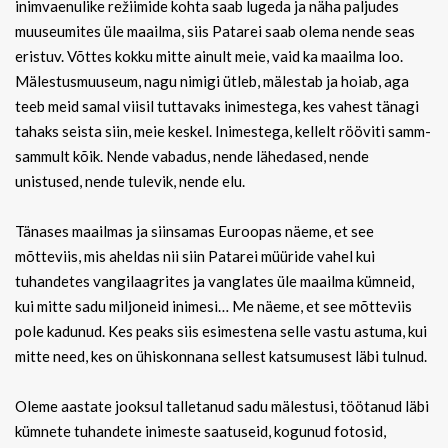
inimvaenulike režiimide kohta saab lugeda ja näha paljudes
muuseumites üle maailma, siis Patarei saab olema nende seas
eristuv. Võttes kokku mitte ainult meie, vaid ka maailma loo.
Mälestusmuuseum, nagu nimigi ütleb, mälestab ja hoiab, aga
teeb meid samal viisil tuttavaks inimestega, kes vahest tänagi
tahaks seista siin, meie keskel. Inimestega, kellelt rööviti samm-
sammult kõik. Nende vabadus, nende lähedased, nende
unistused, nende tulevik, nende elu.
Tänases maailmas ja siinsamas Euroopas näeme, et see
mõtteviis, mis aheldas nii siin Patarei müüride vahel kui
tuhandetes vangilaagrites ja vanglates üle maailma kümneid,
kui mitte sadu miljoneid inimesi… Me näeme, et see mõtteviis
pole kadunud. Kes peaks siis esimestena selle vastu astuma, kui
mitte need, kes on ühiskonnana sellest katsumusest läbi tulnud.
Oleme aastate jooksul talletanud sadu mälestusi, töötanud läbi
kümnete tuhandete inimeste saatuseid, kogunud fotosid,