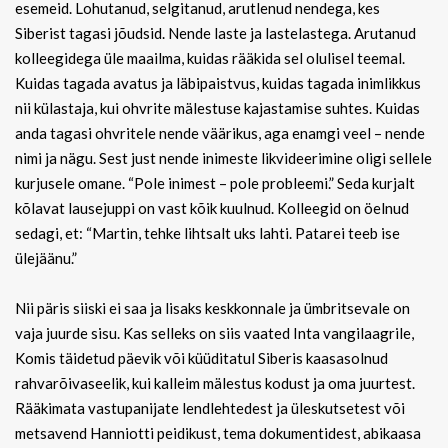
esemeid. Lohutanud, selgitanud, arutlenud nendega, kes
Siberist tagasi jõudsid. Nende laste ja lastelastega. Arutanud
kolleegidega üle maailma, kuidas rääkida sel olulisel teemal.
Kuidas tagada avatus ja läbipaistvus, kuidas tagada inimlikkus
nii külastaja, kui ohvrite mälestuse kajastamise suhtes. Kuidas
anda tagasi ohvritele nende väärikus, aga enamgi veel – nende
nimi ja nägu. Sest just nende inimeste likvideerimine oligi sellele
kurjusele omane. “Pole inimest – pole probleemi.” Seda kurjalt
kõlavat lausejuppi on vast kõik kuulnud. Kolleegid on öelnud
sedagi, et: “Martin, tehke lihtsalt uks lahti. Patarei teeb ise
ülejäänu.”
Nii päris siiski ei saa ja lisaks keskkonnale ja ümbritsevale on
vaja juurde sisu. Kas selleks on siis vaated Inta vangilaagrile,
Komis täidetud päevik või küüditatul Siberis kaasasolnud
rahvarõivaseelik, kui kalleim mälestus kodust ja oma juurtest.
Rääkimata vastupanijate lendlehtedest ja üleskutsetest või
metsavend Hanniotti peidikust, tema dokumentidest, abikaasa