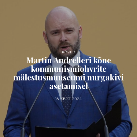
KÕNED
Martin Andrelleri kõne
kommunismiohvrite
mälestusmuuseumi nurgakivi
asetamisel
18. SEPT. 2024