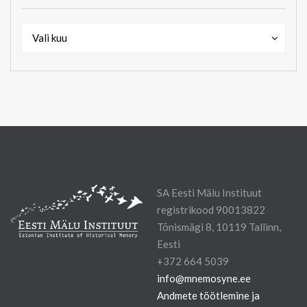
Arhiiv
Arhiiv
Vali kuu
SA Eesti Mälu Instituut
registrikood 90013822
Tõnismägi 8, 10119 Tallinn,
Eesti
+372 664 5039
info@mnemosyne.ee
Andmete töötlemine ja