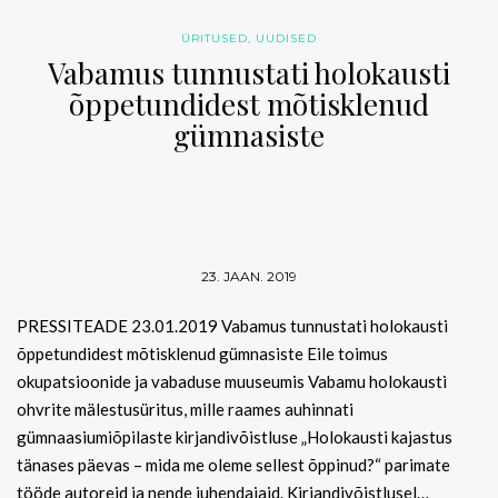
ÜRITUSED
,
UUDISED
Vabamus tunnustati holokausti
õppetundidest mõtisklenud
gümnasiste
23. JAAN. 2019
PRESSITEADE 23.01.2019 Vabamus tunnustati holokausti
õppetundidest mõtisklenud gümnasiste Eile toimus
okupatsioonide ja vabaduse muuseumis Vabamu holokausti
ohvrite mälestusüritus, mille raames auhinnati
gümnaasiumiõpilaste kirjandivõistluse „Holokausti kajastus
tänases päevas – mida me oleme sellest õppinud?“ parimate
tööde autoreid ja nende juhendajaid. Kirjandivõistlusel…