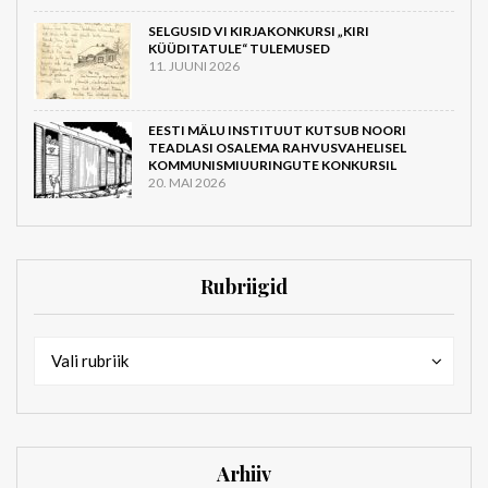
SELGUSID VI KIRJAKONKURSI „KIRI
KÜÜDITATULE“ TULEMUSED
11. JUUNI 2026
EESTI MÄLU INSTITUUT KUTSUB NOORI
TEADLASI OSALEMA RAHVUSVAHELISEL
KOMMUNISMIUURINGUTE KONKURSIL
20. MAI 2026
Rubriigid
Rubriigid
Rubriigid
Vali rubriik
Arhiiv